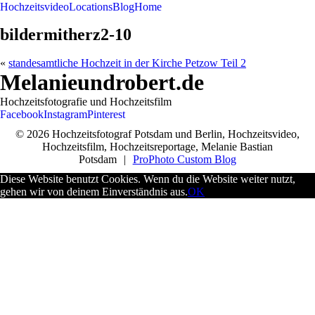
Hochzeitsvideo
Locations
Blog
Home
bildermitherz2-10
«
standesamtliche Hochzeit in der Kirche Petzow Teil 2
Melanieundrobert.de
Hochzeitsfotografie und Hochzeitsfilm
Facebook
Instagram
Pinterest
© 2026 Hochzeitsfotograf Potsdam und Berlin, Hochzeitsvideo,
Hochzeitsfilm, Hochzeitsreportage, Melanie Bastian
Potsdam
|
ProPhoto Custom Blog
Diese Website benutzt Cookies. Wenn du die Website weiter nutzt,
gehen wir von deinem Einverständnis aus.
OK