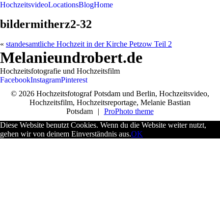
Hochzeitsvideo
Locations
Blog
Home
bildermitherz2-32
«
standesamtliche Hochzeit in der Kirche Petzow Teil 2
Melanieundrobert.de
Hochzeitsfotografie und Hochzeitsfilm
Facebook
Instagram
Pinterest
© 2026 Hochzeitsfotograf Potsdam und Berlin, Hochzeitsvideo,
Hochzeitsfilm, Hochzeitsreportage, Melanie Bastian
Potsdam
|
ProPhoto theme
Diese Website benutzt Cookies. Wenn du die Website weiter nutzt,
gehen wir von deinem Einverständnis aus.
OK