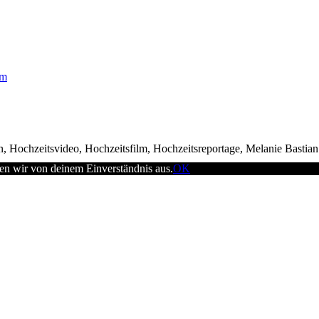
am
, Hochzeitsvideo, Hochzeitsfilm, Hochzeitsreportage, Melanie Bastia
en wir von deinem Einverständnis aus.
OK